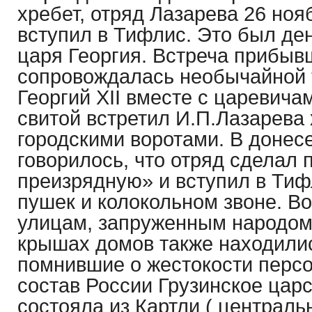
хребет, отряд Лазарева 26 ноя
вступил в Тифлис. Это был де
царя Георгия. Встреча прибыв
сопровождалась необычайной 
Георгий XII вместе с царевича
свитой встретил И.П.Лазарева
городскими воротами. В донес
говорилось, что отряд сделал 
преизрядную» и вступил в Тиф
пушек и колокольном звоне. Во
улицам, запруженным народом.
крышах домов также находилис
помнившие о жестокости персо
состав России Грузинское царс
состояла из Картли ( централь