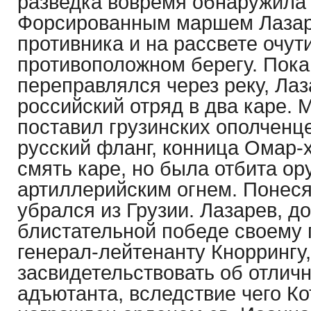
разведка вовремя обнаружила 
Форсированным маршем Лазар
противника и на рассвете очут
противоположном берегу. Пока
переправлялся через реку, Ла
российский отряд в два каре.
поставил грузинских ополченц
русский фланг, конница Омар-
смять каре, но была отбита о
артиллерийским огнем. Понеся
убрался из Грузии. Лазарев, д
блистательной победе своему
генерал-лейтенанту Кноррингу
засвидетельствовать об отлич
адъютанта, вследствие чего К