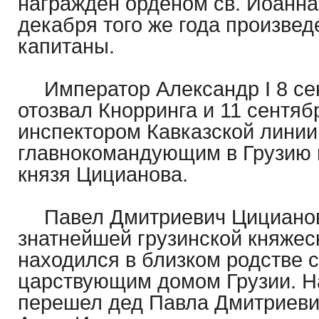
награжден орденом св. Иоанна
декабря того же года произвед
капитаны.
Император Александр I 8 се
отозвал Кнорринга и 11 сентяб
инспектором Кавказской линии
главнокомандующим в Грузию 
князя Цицианова.
Павел Дмитриевич Цицианов
знатнейшей грузинской княже
находился в близком родстве 
царствующим домом Грузии. Н
перешел дед Павла Дмитриеви