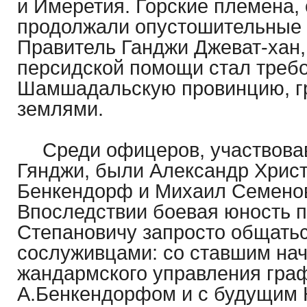
и Имеретия. Горские племена,
продолжали опустошительные 
Правитель Ганджи Джеват-хан,
персидской помощи стал треб
Шамшадальскую провинцию, г
землями.
Среди офицеров, участвова
Гянджи, были Александр Хрис
Бенкендорф и Михаил Семенов
Впоследствии боевая юность 
Степановичу запросто общать
сослуживцами: со ставшим на
жандармского управления гра
А.Бенкендорфом и с будущим 