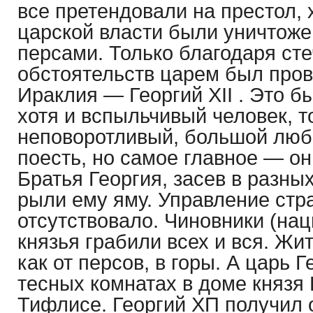
все претендовали на престол, 
царской власти были уничтож
персами. Только благодаря ст
обстоятельств царем был про
Ираклия — Георгий XII . Это б
хотя и вспыльчивый человек, т
неповоротливый, большой люб
поесть, но самое главное — он
Братья Георгия, засев в разны
рыли ему яму. Управление стр
отсутствовало. Чиновники (нац
князья грабили всех и вся. Жит
как от персов, в горы. А царь 
тесных комнатах в доме князя 
Тифлисе. Георгий ХП получил 