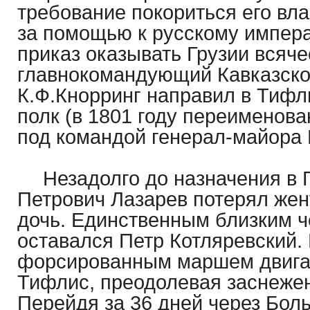
требование покориться его вла
за помощью к русскому импера
приказ оказывать Грузии всяч
главнокомандующий Кавказско
К.Ф.Кнорринг направил в Тифл
полк (в 1801 году переименован
под командой генерал-майора 
Незадолго до назначения в 
Петрович Лазарев потерял же
дочь. Единственным близким 
оставался Петр Котляревский.
форсированным маршем двигал
Тифлис, преодолевая заснеже
Перейдя за 36 дней через Бол