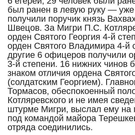
6 егерей, 29 человек были ран
был ранен в левую руку — уже
получили поручик князь Вахва
Швецов. За Мигри П.С. Котляр
орден Святого Георгия 4-й сте
орден Святого Владимира 4-й 
другие 6 офицеров получили 
3-й степени. 16 нижних чинов
знаком отличия ордена Святог
(солдатским Георгием). Глав
Тормасов, обеспокоенный пол
Котляревского и не имея свед
штурме Мигри, выслал ему на
под командой майора Терешкев
отряда соединились.