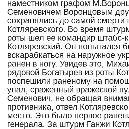
наместником графом М.Ворон
Семеновичем Воронцовым дру
сохранялись до самой смерти 
Котляревского. Во время штур
роты шел ее командир штабс-
Котляревский. Он попытался б
вскарабкаться на наружное ук
ранен в ногу. Увидев это, Мих
рядовой Богатырев из роты Ко
поспешили раненому на помощь
упал, сраженный вражеской пу
Семенович, не обращая вниман
противника, отвел Котляревско
место. Это было первое ранен
генерала. За штурм Ганжи Кот