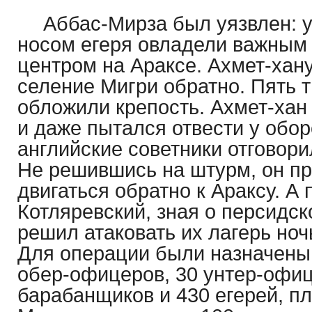
Аббас-Мирза был уязвлен: у
носом егеря овладели важным 
центром на Араксе. Ахмет-хану
селение Мигри обратно. Пять 
обложили крепость. Ахмет-хан
и даже пытался отвести у обо
английские советники отговорил
Не решившись на штурм, он п
двигаться обратно к Араксу. А 
Котляревский, зная о персидск
решил атаковать их лагерь но
Для операции были назначены
обер-офицеров, 30 унтер-офиц
барабанщиков и 430 егерей, пл