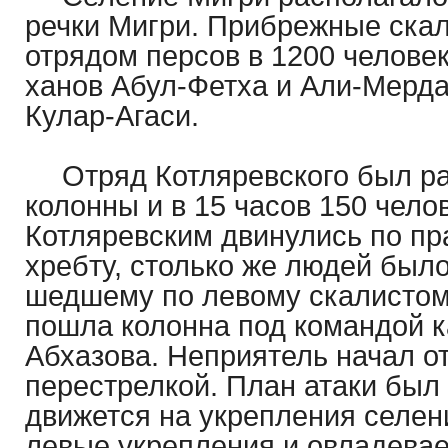
речки Мигри. Прибрежные ска
отрядом персов в 1200 челове
ханов Абул-Фетха и Али-Мерда
Кулар-Агаси.
Отряд Котляревского был ра
колонны и в 15 часов 150 челов
Котляревским двинулись по пр
хребту, столько же людей было
шедшему по левому скалистом
пошла колонна под командой к
Абхазова. Неприятель начал от
перестрелкой. План атаки был 
движется на укрепления селени
левые укрепления и овладевае