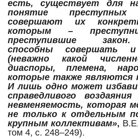
есть, существует для н
понятие преступных
совершают их конкре
которым – преступн
преступившие закон.
способны совершать 
(неважно какой числен
диаспоры, племена, нар
которые также являются
И лишь одно может избави
справедливого воздаяния
невменяемость, которая 
не только к отдельным пс
крупным коллективам»
,
В.Е
том 4, с. 248–249).