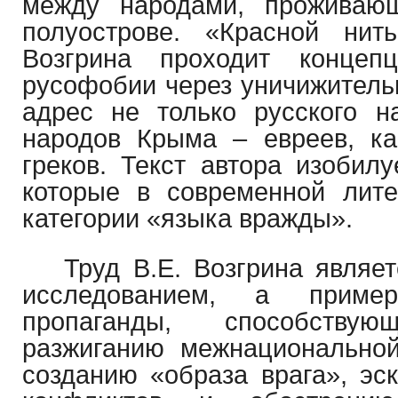
между народами, проживаю
полуострове. «Красной нит
Возгрина проходит концеп
русофобии через уничижитель
адрес не только русского н
народов Крыма – евреев, ка
греков. Текст автора изобил
которые в современной лите
категории «языка вражды».
Труд В.Е. Возгрина являе
исследованием, а пример
пропаганды, способств
разжиганию межнационально
созданию «образа врага», э