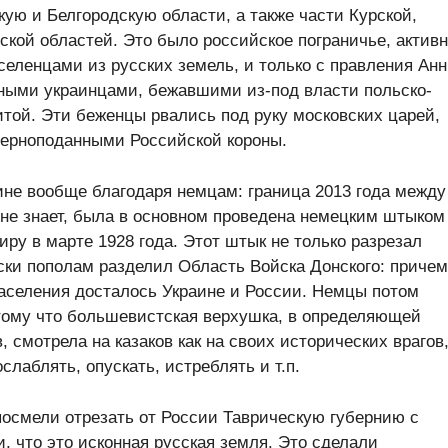
ую и Белгородскую области, а также части Курской,
ской областей. Это было российское пограничье, актив
селенцами из русских земель, и только с правления Ан
ными украинцами, бежавшими из-под власти польско-
итой. Эти беженцы рвались под руку московских царей,
верноподанными Российской короны.
ине вообще благодаря немцам: граница 2013 года между
 не знает, была в основном проведена немецким штыком
ру в марте 1928 года. Этот штык не только разрезал
ски пополам разделил Область Войска Донского: причем
населения досталось Украине и России. Немцы потом
отому что большевистская верхушка, в определяющей
, смотрела на казаков как на своих исторических врагов
слаблять, опускать, истреблять и т.п.
посмели отрезать от России Таврическую губернию с
 что это исконная русская земля. Это сделали