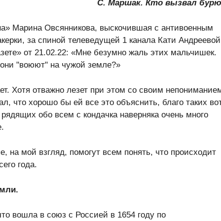
С. Маршак. Кто вызвал бур
на» Марина Овсянникова, выскочившая с антивоенным
бакерки, за спиной телеведущей 1 канала Кати Андреевой
зете» от 21.02.22: «Мне безумно жаль этих мальчишек.
они "воюют" на чужой земле?»
ет. Хотя отважно лезет при этом со своим непонимание
л, что хорошо бы ей все это объяснить, благо таких во
рядящих обо всем с кондачка наверняка очень много
.
е, на мой взгляд, помогут всем понять, что происходит
сего года.
емли.
что вошла в союз с Россией в 1654 году по