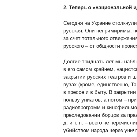
2. Теперь о «национальной и
Сегодня на Украине столкнули
русская. Они непримиримы, п
за счет тотального отвержени
русского – от общности проис
Долгие тридцать лет мы наб
в его самом крайнем, нацистс
закрытии русских театров и ш
вузах (кроме, единственно, Та
в прессе и в быту. В закрыти
пользу униатов, а потом – пр
радиопрограмм и кинофильмов
преследовании борцов за прав
д. и т. п. – всего не перечис
убийством народа через уничт