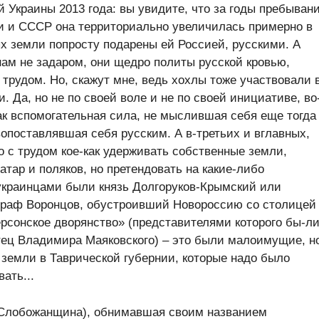
й Украины 2013 года: вы увидите, что за годы пребыван
и и СССР она территориально увеличилась примерно в
тых земли попросту подарены ей Россией, русскими. А
нам не задаром, они щедро политы русской кровью,
трудом. Но, скажут мне, ведь хохлы тоже участвовали 
. Да, но не по своей воле и не по своей инициативе, во
ак вспомогательная сила, не мыслившая себя еще тогда
вопоставлявшая себя русским. А в-третьих и вглавных,
о с трудом кое-как удерживать собственные земли,
атар и поляков, но претендовать на какие-либо
 украинцами были князь Долгоруков-Крымский или
граф Воронцов, обустроивший Новороссию со столицей
рсонское дворянство» (представителями которого бы-ли
тец Владимира Маяковского) – это были малоимущие, н
 земли в Таврической губернии, которые надо было
ать...
 (Слобожанщина), обнимавшая своим названием