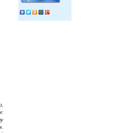
о,
м:
ву
м.