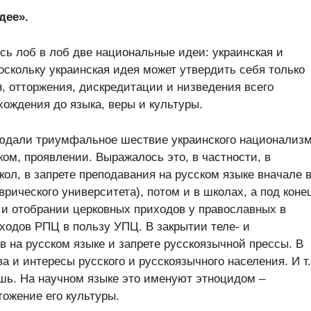
дее».
сь лоб в лоб две национальные идеи: украинская и
оскольку украинская идея может утвердить себя только
я, отторжения, дискредитации и низведения всего
хождения до языка, веры и культуры.
людали триумфальное шествие украинского национализ
ком, проявлении. Выражалось это, в частности, в
кол, в запрете преподавания на русском языке вначале 
врического университета), потом и в школах, а под коне
и и отобрании церковных приходов у православных в
иходов РПЦ в пользу УПЦ. В закрытии теле- и
 на русском языке и запрете русскоязычной прессы. В
а и интересы русского и русскоязычного населения. И т.
лишь. На научном языке это именуют этноцидом –
ожение его культуры.