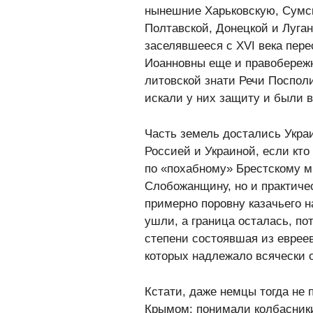
нынешние Харьковскую, Сумск
Полтавской, Донецкой и Луган
заселявшееся с XVI века пере
Иоанновны еще и правобереж
литовской знати Речи Поспол
искали у них защиту и были 
Часть земель достались Укра
Россией и Украиной, если кто
по «похабному» Брестскому ми
Слобожанщину, но и практиче
примерно поровну казачьего 
ушли, а граница осталась, п
степени состоявшая из евреев
которых надлежало всячески о
Кстати, даже немцы тогда не 
Крымом: понимали колбасники,