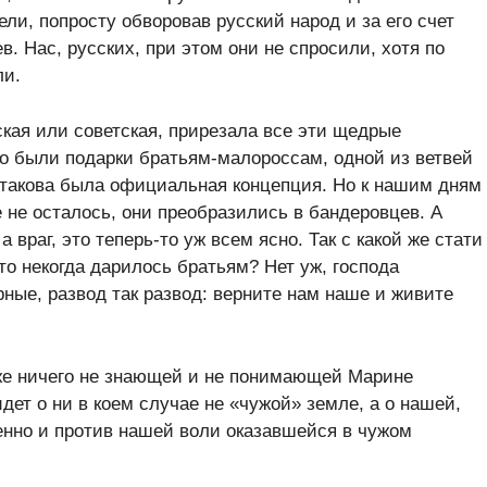
ли, попросту обворовав русский народ и за его счет
в. Нас, русских, при этом они не спросили, хотя по
ли.
ская или советская, прирезала все эти щедрые
то были подарки братьям-малороссам, одной из ветвей
– такова была официальная концепция. Но к нашим дням
 не осталось, они преобразились в бандеровцев. А
а враг, это теперь-то уж всем ясно. Так с какой же стати
то некогда дарилось братьям? Нет уж, господа
ные, развод так развод: верните нам наше и живите
аже ничего не знающей и не понимающей Марине
идет о ни в коем случае не «чужой» земле, а о нашей,
менно и против нашей воли оказавшейся в чужом