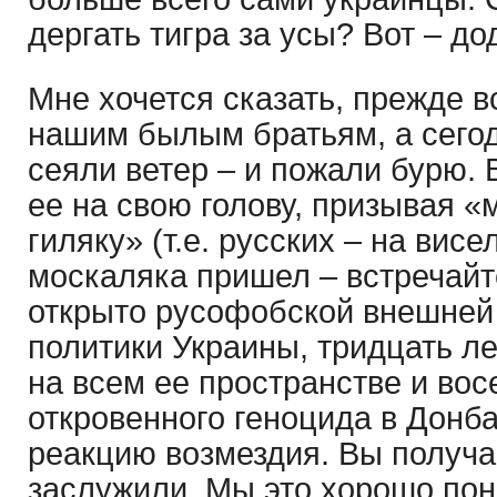
дергать тигра за усы? Вот – до
Мне хочется сказать, прежде в
нашим былым братьям, а сегод
сеяли ветер – и пожали бурю.
ее на свою голову, призывая «
гиляку» (т.е. русских – на висе
москаляка пришел – встречайт
открыто русофобской внешней
политики Украины, тридцать ле
на всем ее пространстве и вос
откровенного геноцида в Донб
реакцию возмездия. Вы получае
заслужили. Мы это хорошо пон