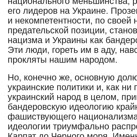
национального меньшинства, р
его лидеров на Украине. Прозе
и некомпетентности, по своей 
предательской позиции, стано
нацизма и Украины как бандеро
Эти люди, гореть им в аду, нав
прокляты нашим народом.
Но, конечно же, основную дол
украинские политики и, как ни 
украинский народ в целом, пр
бандеровскую идеологию крайн
фашиствующего национализма,
идеологии триумфально распр
Карпат до Черного моря. Имен