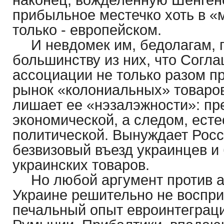
наконец, вожделенную Шенгенс
прибыльное местечко хоть в «
только - европейском.
И невдомек им, бедолагам, 
большинству из них, что Согл
ассоциации не только разом п
рынок «колониальных» товаров
лишает ее «нэзалэжности»: пр
экономической, а следом, есте
политической. Вынуждает Росс
безвизовый въезд украинцев и
украинских товаров.
Но любой аргумент против 
Украине решительно не воспр
печальный опыт евроинтеграци